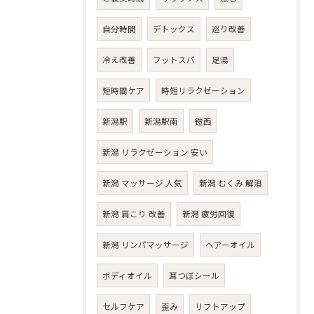
自分時間
デトックス
巡り改善
冷え改善
フットスパ
足湯
短時間ケア
時短リラクゼーション
新潟駅
新潟駅南
鎧西
新潟 リラクゼーション 安い
新潟 マッサージ 人気
新潟 むくみ 解消
新潟 肩こり 改善
新潟 疲労回復
新潟 リンパマッサージ
ヘアーオイル
ボディオイル
耳つぼシール
セルフケア
歪み
リフトアップ