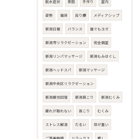
脱水症状
家庭
手作り
室内
姿勢
猫背
反り腰
メディアシップ
新潟日報
バランス
誰でもヨガ
新潟市リラクゼーション
完全個室
新潟リンパマッサージ
新潟もみほぐし
新潟ヘッドスパ
新潟マッサージ
新潟中央区リラクゼーション
新潟疲労回復
新潟肩こり
新潟むくみ
疲れが取れない
首こり
むくみ
ストレス解消
だるい
体が重い
ご褒美時間
リラックス
癒し