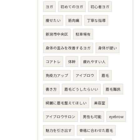
ヨガ
初めてのヨガ
初心者ヨガ
痩せたい
筋肉痛
丁寧な指導
新潟市中央区
駐車場有
身体の歪みを改善するヨガ
身体が硬い
コアトレ
体幹
疲れやすい人
免疫力アップ
アイブロウ
眉毛
書き方
眉毛どうしたらいい
眉毛難民
綺麗に眉毛整えてほしい
美容室
アイブロウサロン
男性も可能
eyebrow
魅力を引き出す
骨格に合わせた眉毛