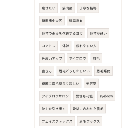
痩せたい
筋肉痛
丁寧な指導
新潟市中央区
駐車場有
身体の歪みを改善するヨガ
身体が硬い
コアトレ
体幹
疲れやすい人
免疫力アップ
アイブロウ
眉毛
書き方
眉毛どうしたらいい
眉毛難民
綺麗に眉毛整えてほしい
美容室
アイブロウサロン
男性も可能
eyebrow
魅力を引き出す
骨格に合わせた眉毛
フェイスファックス
眉毛ワックス