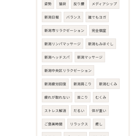
姿勢
猫背
反り腰
メディアシップ
新潟日報
バランス
誰でもヨガ
新潟市リラクゼーション
完全個室
新潟リンパマッサージ
新潟もみほぐし
新潟ヘッドスパ
新潟マッサージ
新潟中央区リラクゼーション
新潟疲労回復
新潟肩こり
新潟むくみ
疲れが取れない
首こり
むくみ
ストレス解消
だるい
体が重い
ご褒美時間
リラックス
癒し