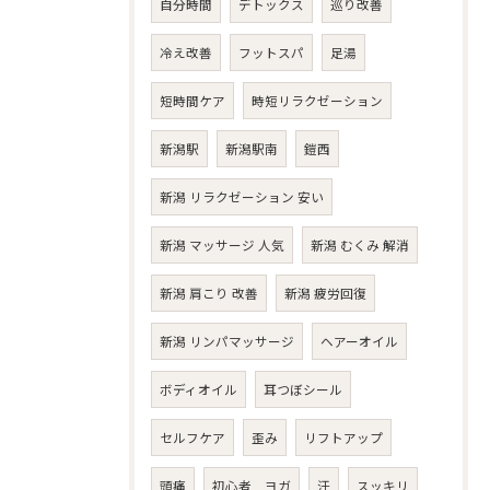
自分時間
デトックス
巡り改善
冷え改善
フットスパ
足湯
短時間ケア
時短リラクゼーション
新潟駅
新潟駅南
鎧西
新潟 リラクゼーション 安い
新潟 マッサージ 人気
新潟 むくみ 解消
新潟 肩こり 改善
新潟 疲労回復
新潟 リンパマッサージ
ヘアーオイル
ボディオイル
耳つぼシール
セルフケア
歪み
リフトアップ
頭痛
初心者 ヨガ
汗
スッキリ