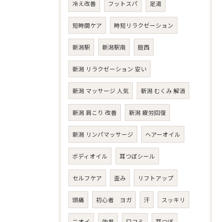
冷え改善
フットスパ
足湯
短時間ケア
時短リラクゼーション
新潟駅
新潟駅南
鎧西
新潟 リラクゼーション 安い
新潟 マッサージ 人気
新潟 むくみ 解消
新潟 肩こり 改善
新潟 疲労回復
新潟 リンパマッサージ
ヘアーオイル
ボディオイル
耳つぼシール
セルフケア
歪み
リフトアップ
頭痛
初心者 ヨガ
汗
スッキリ
ニオイ
効果
口コミ
耳つぼ