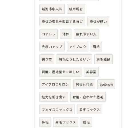
新潟市中央区
駐車場有
身体の歪みを改善するヨガ
身体が硬い
コアトレ
体幹
疲れやすい人
免疫力アップ
アイブロウ
眉毛
書き方
眉毛どうしたらいい
眉毛難民
綺麗に眉毛整えてほしい
美容室
アイブロウサロン
男性も可能
eyebrow
魅力を引き出す
骨格に合わせた眉毛
フェイスファックス
眉毛ワックス
鼻毛
鼻毛ワックス
脱毛