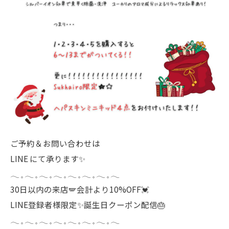
ご予約＆お問い合わせは
LINE
にて承ります✨
𓂃 𓈒 𓂃 𓈒 𓂃 𓈒 𓂃 𓈒 𓂃 𓈒 𓂃 𓈒 𓂃 𓈒 𓂃
30日以内の来店🪽会計より10%OFF💓
LINE登録者様限定✨誕生日クーポン配信🎂
𓂃 𓈒 𓂃 𓈒 𓂃 𓈒 𓂃 𓈒 𓂃 𓈒 𓂃 𓈒 𓂃 𓈒 𓂃