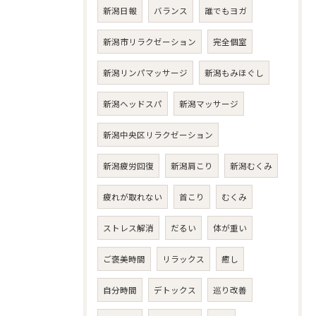
新潟日報
バランス
誰でもヨガ
新潟市リラクゼーション
完全個室
新潟リンパマッサージ
新潟もみほぐし
新潟ヘッドスパ
新潟マッサージ
新潟中央区リラクゼーション
新潟疲労回復
新潟肩こり
新潟むくみ
疲れが取れない
首こり
むくみ
ストレス解消
だるい
体が重い
ご褒美時間
リラックス
癒し
自分時間
デトックス
巡り改善