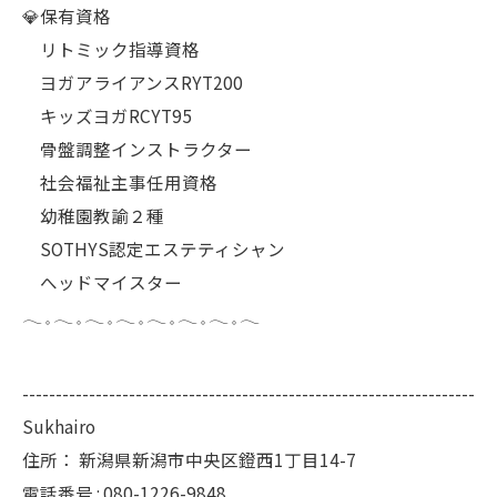
💎保有資格
リトミック指導資格
ヨガアライアンスRYT200
キッズヨガRCYT95
骨盤調整インストラクター
社会福祉主事任用資格
幼稚園教諭２種
SOTHYS認定エステティシャン
へッドマイスター
𓂃 𓈒 𓂃 𓈒 𓂃 𓈒 𓂃 𓈒 𓂃 𓈒 𓂃 𓈒 𓂃 𓈒 𓂃
--------------------------------------------------------------------
Sukhairo
住所：
新潟県新潟市中央区鐙西1丁目14-7
電話番号 :
080-1226-9848