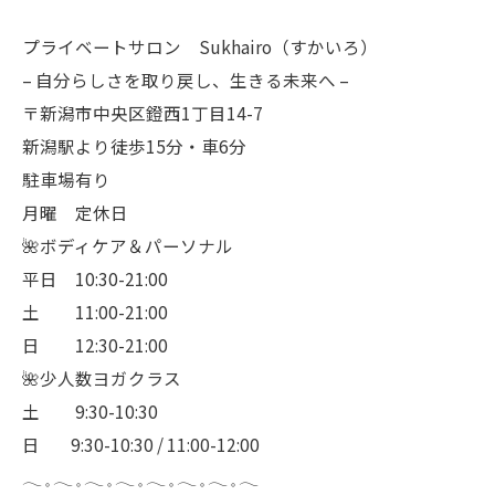
プライベートサロン Sukhairo（すかいろ）
– 自分らしさを取り戻し、生きる未来へ –
〒新潟市中央区鐙西1丁目14-7
新潟駅より徒歩15分・車6分
駐車場有り
月曜 定休日
🌺ボディケア＆パーソナル
平日 10:30-21:00
土 11:00-21:00
日 12:30-21:00
🌺少人数ヨガクラス
土 9:30-10:30
日 9:30-10:30 / 11:00-12:00
𓂃 𓈒 𓂃 𓈒 𓂃 𓈒 𓂃 𓈒 𓂃 𓈒 𓂃 𓈒 𓂃 𓈒 𓂃