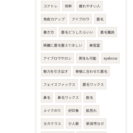
コアトレ
体幹
疲れやすい人
免疫力アップ
アイブロウ
眉毛
書き方
眉毛どうしたらいい
眉毛難民
綺麗に眉毛整えてほしい
美容室
アイブロウサロン
男性も可能
eyebrow
魅力を引き出す
骨格に合わせた眉毛
フェイスファックス
眉毛ワックス
鼻毛
鼻毛ワックス
脱毛
メイクのり
好印象
肌荒れ
ヨガクラス
少人数
新潟市ヨガ