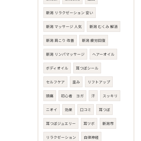
新潟 リラクゼーション 安い
新潟 マッサージ 人気
新潟 むくみ 解消
新潟 肩こり 改善
新潟 疲労回復
新潟 リンパマッサージ
ヘアーオイル
ボディオイル
耳つぼシール
セルフケア
歪み
リフトアップ
頭痛
初心者 ヨガ
汗
スッキリ
ニオイ
効果
口コミ
耳つぼ
耳つぼジュエリー
耳ツボ
新潟市
リラクゼーション
自律神経