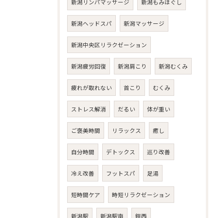
新潟リンパマッサージ
新潟もみほぐし
新潟ヘッドスパ
新潟マッサージ
新潟中央区リラクゼーション
新潟疲労回復
新潟肩こり
新潟むくみ
疲れが取れない
首こり
むくみ
ストレス解消
だるい
体が重い
ご褒美時間
リラックス
癒し
自分時間
デトックス
巡り改善
冷え改善
フットスパ
足湯
短時間ケア
時短リラクゼーション
新潟駅
新潟駅南
鎧西