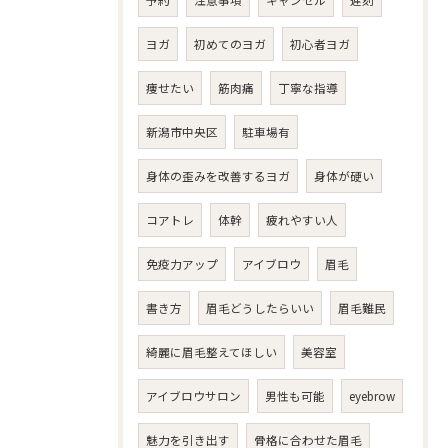
予約
注意事項
キャンセル
遅刻
ヨガ
初めてのヨガ
初心者ヨガ
痩せたい
筋肉痛
丁寧な指導
新潟市中央区
駐車場有
身体の歪みを改善するヨガ
身体が硬い
コアトレ
体幹
疲れやすい人
免疫力アップ
アイブロウ
眉毛
書き方
眉毛どうしたらいい
眉毛難民
綺麗に眉毛整えてほしい
美容室
アイブロウサロン
男性も可能
eyebrow
魅力を引き出す
骨格に合わせた眉毛