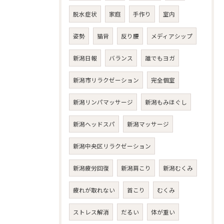
脱水症状
家庭
手作り
室内
姿勢
猫背
反り腰
メディアシップ
新潟日報
バランス
誰でもヨガ
新潟市リラクゼーション
完全個室
新潟リンパマッサージ
新潟もみほぐし
新潟ヘッドスパ
新潟マッサージ
新潟中央区リラクゼーション
新潟疲労回復
新潟肩こり
新潟むくみ
疲れが取れない
首こり
むくみ
ストレス解消
だるい
体が重い