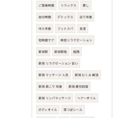
ご褒美時間
リラックス
癒し
自分時間
デトックス
巡り改善
冷え改善
フットスパ
足湯
短時間ケア
時短リラクゼーション
新潟駅
新潟駅南
鎧西
新潟 リラクゼーション 安い
新潟 マッサージ 人気
新潟 むくみ 解消
新潟 肩こり 改善
新潟 疲労回復
新潟 リンパマッサージ
ヘアーオイル
ボディオイル
耳つぼシール