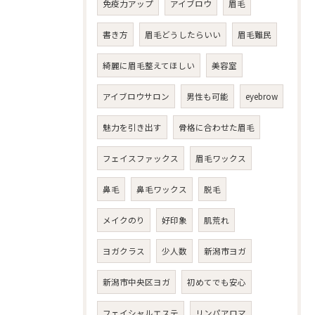
免疫力アップ
アイブロウ
眉毛
書き方
眉毛どうしたらいい
眉毛難民
綺麗に眉毛整えてほしい
美容室
アイブロウサロン
男性も可能
eyebrow
魅力を引き出す
骨格に合わせた眉毛
フェイスファックス
眉毛ワックス
鼻毛
鼻毛ワックス
脱毛
メイクのり
好印象
肌荒れ
ヨガクラス
少人数
新潟市ヨガ
新潟市中央区ヨガ
初めてでも安心
フェイシャルエステ
リンパアロマ