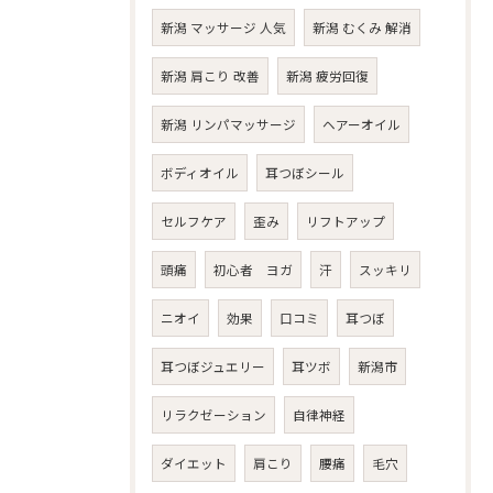
新潟 マッサージ 人気
新潟 むくみ 解消
新潟 肩こり 改善
新潟 疲労回復
新潟 リンパマッサージ
ヘアーオイル
ボディオイル
耳つぼシール
セルフケア
歪み
リフトアップ
頭痛
初心者 ヨガ
汗
スッキリ
ニオイ
効果
口コミ
耳つぼ
耳つぼジュエリー
耳ツボ
新潟市
リラクゼーション
自律神経
ダイエット
肩こり
腰痛
毛穴