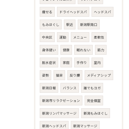
痩せる
ドライヘッドスパ
ヘッドスパ
もみほぐし
駅近
新潟駅南口
中央区
運動
メニュー
柔軟性
身体硬い
健康
眠れない
筋力
脱水症状
家庭
手作り
室内
姿勢
猫背
反り腰
メディアシップ
新潟日報
バランス
誰でもヨガ
新潟市リラクゼーション
完全個室
新潟リンパマッサージ
新潟もみほぐし
新潟ヘッドスパ
新潟マッサージ