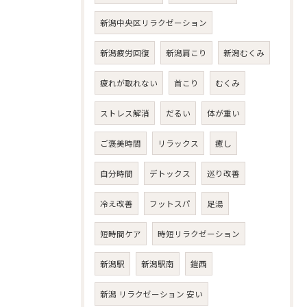
新潟中央区リラクゼーション
新潟疲労回復
新潟肩こり
新潟むくみ
疲れが取れない
首こり
むくみ
ストレス解消
だるい
体が重い
ご褒美時間
リラックス
癒し
自分時間
デトックス
巡り改善
冷え改善
フットスパ
足湯
短時間ケア
時短リラクゼーション
新潟駅
新潟駅南
鎧西
新潟 リラクゼーション 安い