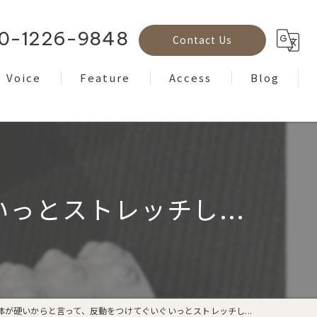
0-1226-9848
Contact Us
Voice
Feature
Access
Blog
Reviews
フェイシャル
Column
ボディケア
ヘッドスパ
っとストレッチし...
もみほぐし
ヨガ
体が硬いからと言って、反動をつけてぐいぐいっとストレッチし...