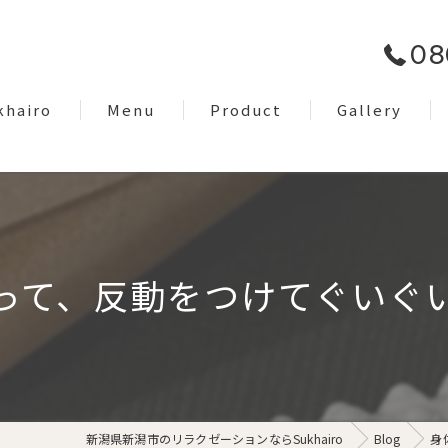
08
khairo
Menu
Product
Gallery
om
Facial Care
EyeBrow
Dry Head Spa
て、反動をつけてぐいぐい
Body Care
Lymph Treatment
Night Only Relaxation
新潟県新潟市のリラクゼーションならSukhairo
Blog
身