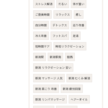
ストレス解消
だるい
体が重い
ご褒美時間
リラックス
癒し
自分時間
デトックス
巡り改善
冷え改善
フットスパ
足湯
短時間ケア
時短リラクゼーション
新潟駅
新潟駅南
鎧西
新潟 リラクゼーション 安い
新潟 マッサージ 人気
新潟 むくみ 解消
新潟 肩こり 改善
新潟 疲労回復
新潟 リンパマッサージ
ヘアーオイル