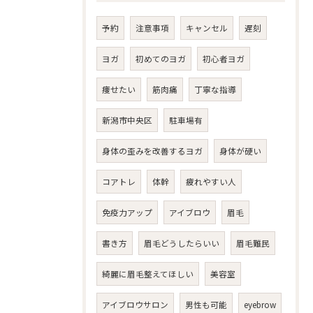
予約
注意事項
キャンセル
遅刻
ヨガ
初めてのヨガ
初心者ヨガ
痩せたい
筋肉痛
丁寧な指導
新潟市中央区
駐車場有
身体の歪みを改善するヨガ
身体が硬い
コアトレ
体幹
疲れやすい人
免疫力アップ
アイブロウ
眉毛
書き方
眉毛どうしたらいい
眉毛難民
綺麗に眉毛整えてほしい
美容室
アイブロウサロン
男性も可能
eyebrow