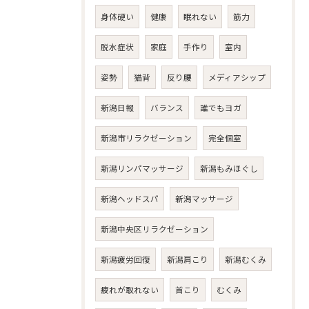
身体硬い
健康
眠れない
筋力
脱水症状
家庭
手作り
室内
姿勢
猫背
反り腰
メディアシップ
新潟日報
バランス
誰でもヨガ
新潟市リラクゼーション
完全個室
新潟リンパマッサージ
新潟もみほぐし
新潟ヘッドスパ
新潟マッサージ
新潟中央区リラクゼーション
新潟疲労回復
新潟肩こり
新潟むくみ
疲れが取れない
首こり
むくみ