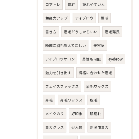
コアトレ
体幹
疲れやすい人
免疫力アップ
アイブロウ
眉毛
書き方
眉毛どうしたらいい
眉毛難民
綺麗に眉毛整えてほしい
美容室
アイブロウサロン
男性も可能
eyebrow
魅力を引き出す
骨格に合わせた眉毛
フェイスファックス
眉毛ワックス
鼻毛
鼻毛ワックス
脱毛
メイクのり
好印象
肌荒れ
ヨガクラス
少人数
新潟市ヨガ