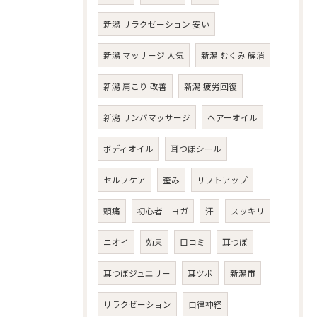
新潟 リラクゼーション 安い
新潟 マッサージ 人気
新潟 むくみ 解消
新潟 肩こり 改善
新潟 疲労回復
新潟 リンパマッサージ
ヘアーオイル
ボディオイル
耳つぼシール
セルフケア
歪み
リフトアップ
頭痛
初心者 ヨガ
汗
スッキリ
ニオイ
効果
口コミ
耳つぼ
耳つぼジュエリー
耳ツボ
新潟市
リラクゼーション
自律神経