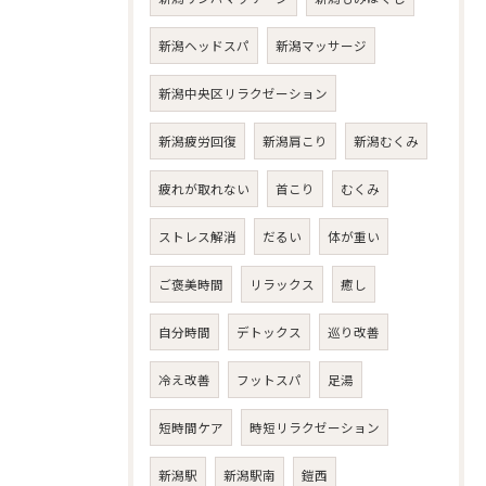
新潟ヘッドスパ
新潟マッサージ
新潟中央区リラクゼーション
新潟疲労回復
新潟肩こり
新潟むくみ
疲れが取れない
首こり
むくみ
ストレス解消
だるい
体が重い
ご褒美時間
リラックス
癒し
自分時間
デトックス
巡り改善
冷え改善
フットスパ
足湯
短時間ケア
時短リラクゼーション
新潟駅
新潟駅南
鎧西