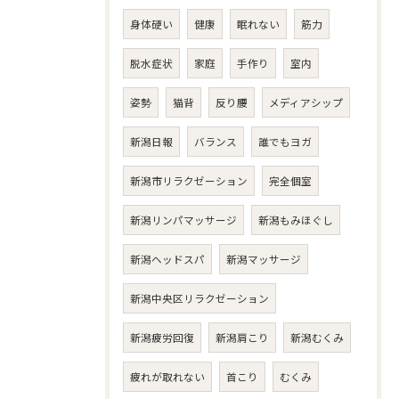
身体硬い
健康
眠れない
筋力
脱水症状
家庭
手作り
室内
姿勢
猫背
反り腰
メディアシップ
新潟日報
バランス
誰でもヨガ
新潟市リラクゼーション
完全個室
新潟リンパマッサージ
新潟もみほぐし
新潟ヘッドスパ
新潟マッサージ
新潟中央区リラクゼーション
新潟疲労回復
新潟肩こり
新潟むくみ
疲れが取れない
首こり
むくみ