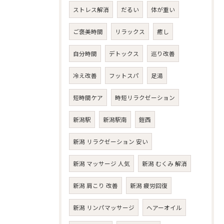
ストレス解消
だるい
体が重い
ご褒美時間
リラックス
癒し
自分時間
デトックス
巡り改善
冷え改善
フットスパ
足湯
短時間ケア
時短リラクゼーション
新潟駅
新潟駅南
鎧西
新潟 リラクゼーション 安い
新潟 マッサージ 人気
新潟 むくみ 解消
新潟 肩こり 改善
新潟 疲労回復
新潟 リンパマッサージ
ヘアーオイル