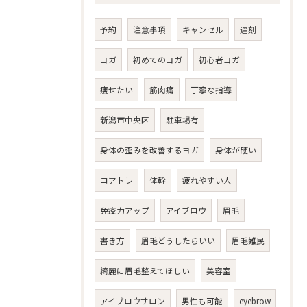
予約
注意事項
キャンセル
遅刻
ヨガ
初めてのヨガ
初心者ヨガ
痩せたい
筋肉痛
丁寧な指導
新潟市中央区
駐車場有
身体の歪みを改善するヨガ
身体が硬い
コアトレ
体幹
疲れやすい人
免疫力アップ
アイブロウ
眉毛
書き方
眉毛どうしたらいい
眉毛難民
綺麗に眉毛整えてほしい
美容室
アイブロウサロン
男性も可能
eyebrow