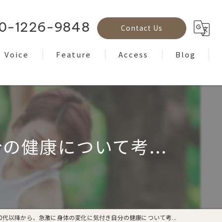
0-1226-9848
Contact Us
Voice
Feature
Access
Blog
Reviews
フェイシャル
Column
ボディケア
ヘッドスパ
健康について考...
もみほぐし
ヨガ
30代以降から、急激に身体の変化に気付き自分の健康について考...