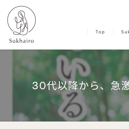
Top
Su
Blo
30代以降から、急