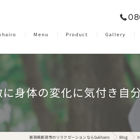
08
khairo
Menu
Product
Gallery
om
Facial Care
EyeBrow
Dry Head Spa
激に身体の変化に気付き自分の
Body Care
Lymph Treatment
Night Only Relaxation
新潟県新潟市のリラクゼーションならSukhairo
Blog