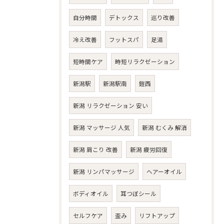
自分時間
デトックス
巡り改善
冷え改善
フットスパ
足湯
短時間ケア
時短リラクゼーション
新潟駅
新潟駅南
鎧西
新潟 リラクゼーション 安い
新潟 マッサージ 人気
新潟 むくみ 解消
新潟 肩こり 改善
新潟 疲労回復
新潟 リンパマッサージ
ヘアーオイル
ボディオイル
耳つぼシール
セルフケア
歪み
リフトアップ