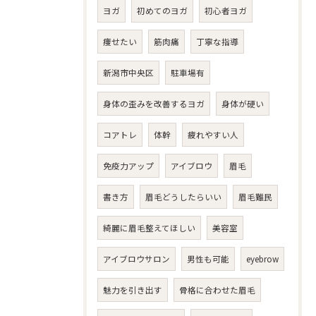
ヨガ
初めてのヨガ
初心者ヨガ
痩せたい
筋肉痛
丁寧な指導
新潟市中央区
駐車場有
身体の歪みを改善するヨガ
身体が硬い
コアトレ
体幹
疲れやすい人
免疫力アップ
アイブロウ
眉毛
書き方
眉毛どうしたらいい
眉毛難民
綺麗に眉毛整えてほしい
美容室
アイブロウサロン
男性も可能
eyebrow
魅力を引き出す
骨格に合わせた眉毛