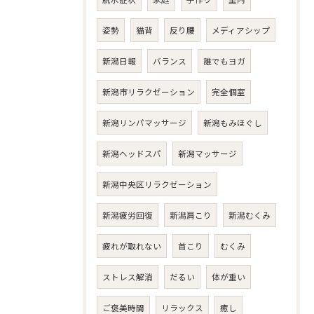
姿勢
猫背
反り腰
メディアシップ
新潟日報
バランス
誰でもヨガ
新潟市リラクゼーション
完全個室
新潟リンパマッサージ
新潟もみほぐし
新潟ヘッドスパ
新潟マッサージ
新潟中央区リラクゼーション
新潟疲労回復
新潟肩こり
新潟むくみ
疲れが取れない
首こり
むくみ
ストレス解消
だるい
体が重い
ご褒美時間
リラックス
癒し