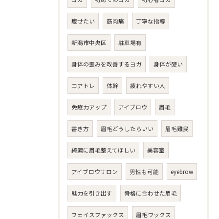
痩せたい
筋肉痛
丁寧な指導
新潟市中央区
駐車場有
身体の歪みを改善するヨガ
身体が硬い
コアトレ
体幹
疲れやすい人
免疫力アップ
アイブロウ
眉毛
書き方
眉毛どうしたらいい
眉毛難民
綺麗に眉毛整えてほしい
美容室
アイブロウサロン
男性も可能
eyebrow
魅力を引き出す
骨格に合わせた眉毛
フェイスファックス
眉毛ワックス