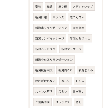
姿勢
猫背
反り腰
メディアシップ
新潟日報
バランス
誰でもヨガ
新潟市リラクゼーション
完全個室
新潟リンパマッサージ
新潟もみほぐし
新潟ヘッドスパ
新潟マッサージ
新潟中央区リラクゼーション
新潟疲労回復
新潟肩こり
新潟むくみ
疲れが取れない
首こり
むくみ
ストレス解消
だるい
体が重い
ご褒美時間
リラックス
癒し