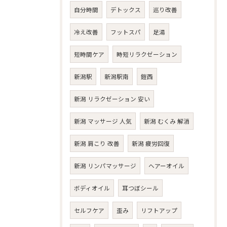
自分時間
デトックス
巡り改善
冷え改善
フットスパ
足湯
短時間ケア
時短リラクゼーション
新潟駅
新潟駅南
鎧西
新潟 リラクゼーション 安い
新潟 マッサージ 人気
新潟 むくみ 解消
新潟 肩こり 改善
新潟 疲労回復
新潟 リンパマッサージ
ヘアーオイル
ボディオイル
耳つぼシール
セルフケア
歪み
リフトアップ