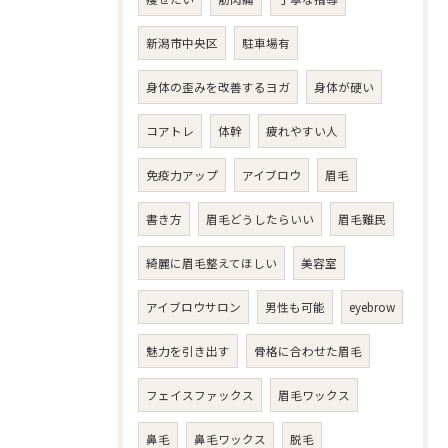
新潟市中央区
駐車場有
身体の歪みを改善するヨガ
身体が硬い
コアトレ
体幹
疲れやすい人
免疫力アップ
アイブロウ
眉毛
書き方
眉毛どうしたらいい
眉毛難民
綺麗に眉毛整えてほしい
美容室
アイブロウサロン
男性も可能
eyebrow
魅力を引き出す
骨格に合わせた眉毛
フェイスファックス
眉毛ワックス
鼻毛
鼻毛ワックス
脱毛