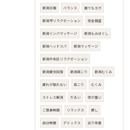
新潟日報
バランス
誰でもヨガ
新潟市リラクゼーション
完全個室
新潟リンパマッサージ
新潟もみほぐし
新潟ヘッドスパ
新潟マッサージ
新潟中央区リラクゼーション
新潟疲労回復
新潟肩こり
新潟むくみ
疲れが取れない
首こり
むくみ
ストレス解消
だるい
体が重い
ご褒美時間
リラックス
癒し
自分時間
デトックス
巡り改善