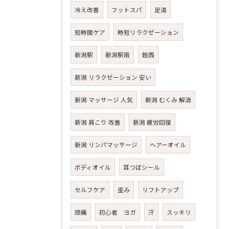
冷え改善
フットスパ
足湯
短時間ケア
時短リラクゼーション
新潟駅
新潟駅南
鎧西
新潟 リラクゼーション 安い
新潟 マッサージ 人気
新潟 むくみ 解消
新潟 肩こり 改善
新潟 疲労回復
新潟 リンパマッサージ
ヘアーオイル
ボディオイル
耳つぼシール
セルフケア
歪み
リフトアップ
頭痛
初心者 ヨガ
汗
スッキリ