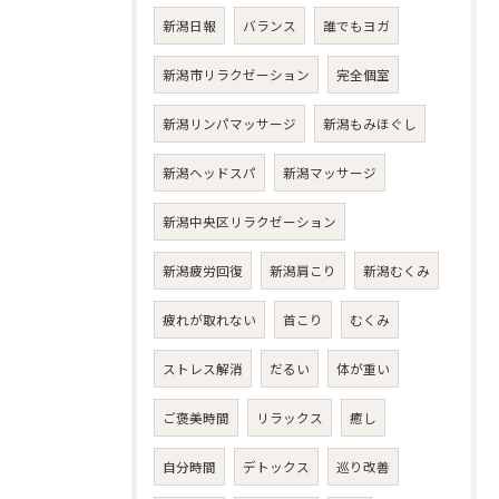
新潟日報
バランス
誰でもヨガ
新潟市リラクゼーション
完全個室
新潟リンパマッサージ
新潟もみほぐし
新潟ヘッドスパ
新潟マッサージ
新潟中央区リラクゼーション
新潟疲労回復
新潟肩こり
新潟むくみ
疲れが取れない
首こり
むくみ
ストレス解消
だるい
体が重い
ご褒美時間
リラックス
癒し
自分時間
デトックス
巡り改善