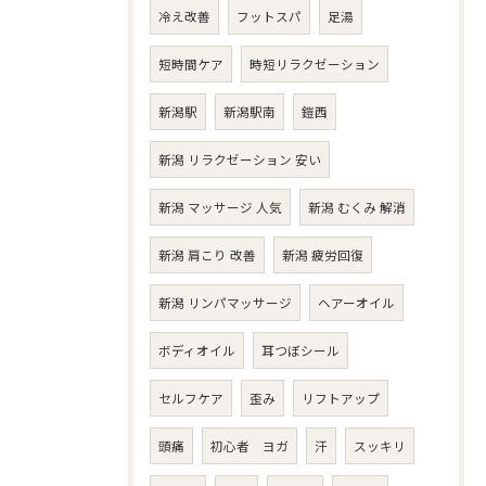
冷え改善
フットスパ
足湯
短時間ケア
時短リラクゼーション
新潟駅
新潟駅南
鎧西
新潟 リラクゼーション 安い
新潟 マッサージ 人気
新潟 むくみ 解消
新潟 肩こり 改善
新潟 疲労回復
新潟 リンパマッサージ
ヘアーオイル
ボディオイル
耳つぼシール
セルフケア
歪み
リフトアップ
頭痛
初心者 ヨガ
汗
スッキリ