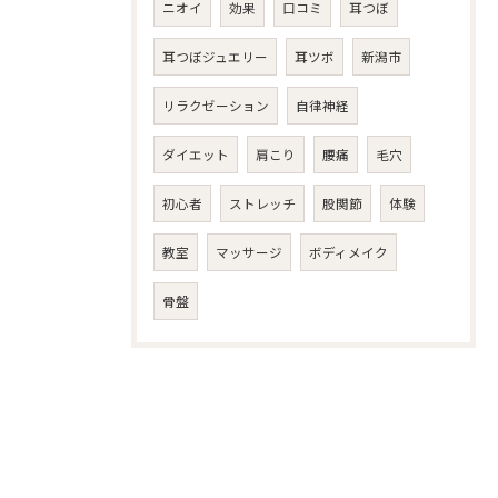
ニオイ
効果
口コミ
耳つぼ
耳つぼジュエリー
耳ツボ
新潟市
リラクゼーション
自律神経
ダイエット
肩こり
腰痛
毛穴
初心者
ストレッチ
股関節
体験
教室
マッサージ
ボディメイク
骨盤