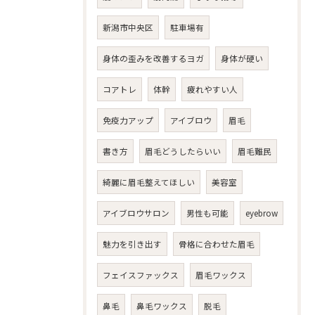
新潟市中央区
駐車場有
身体の歪みを改善するヨガ
身体が硬い
コアトレ
体幹
疲れやすい人
免疫力アップ
アイブロウ
眉毛
書き方
眉毛どうしたらいい
眉毛難民
綺麗に眉毛整えてほしい
美容室
アイブロウサロン
男性も可能
eyebrow
魅力を引き出す
骨格に合わせた眉毛
フェイスファックス
眉毛ワックス
鼻毛
鼻毛ワックス
脱毛