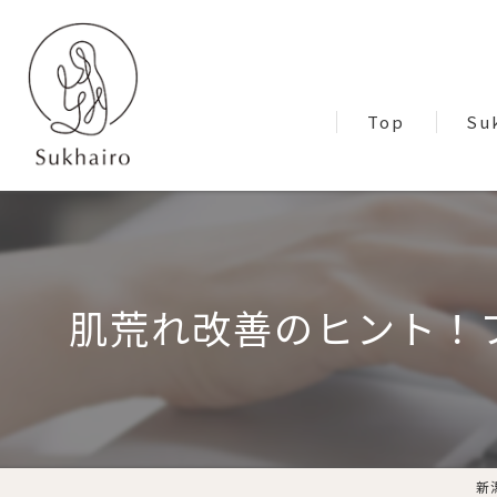
Top
Su
Blo
肌荒れ改善のヒント！
新