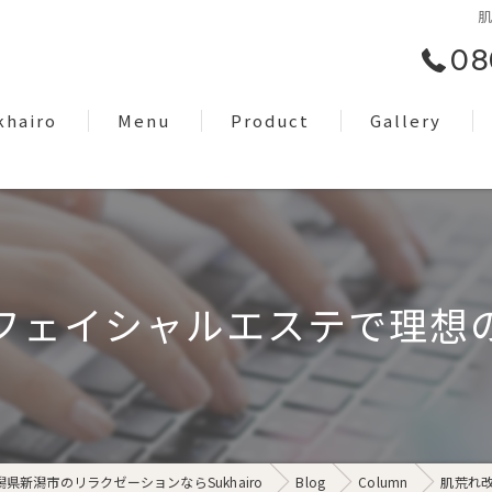
08
khairo
Menu
Product
Gallery
om
Facial Care
EyeBrow
Dry Head Spa
フェイシャルエステで理想
Body Care
Lymph Treatment
Night Only Relaxation
潟県新潟市のリラクゼーションならSukhairo
Blog
Column
肌荒れ