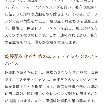
エステティシャンが教える季節ごとのケア
す。次に、ディープクレンジングを行い、毛穴の奥深く
エステ前後の注意点
に詰まった汚れや皮脂を取り除きます。その後、ピーリ
毛穴ケアと乾燥対策にかかる費用
ングで古い角質を除去し、肌の生まれ変わりを促進しま
エステの効果を最大限に引き出すポイント
す。最後に、保湿トリートメントを施し、肌に潤いを与
エステで実現する新潟県中央区のつや肌への道
えてツヤを取り戻します。この一連の流れにより、毛穴
つや肌を目指すための基本ステップ
の目立ちを抑え、滑らかな肌を実現します。
エステの施術でつや肌を手に入れる
乾燥肌を守るためのエステティシャンのアド
毛穴ケアと乾燥対策の相乗効果
バイス
つや肌を維持するための生活習慣
エステティシャンがすすめるスキンケア製
乾燥肌を防ぐためには、日常のスキンケアが非常に重要
品
です。エステティシャンは、まず日々のクレンジング方
法を見直すことを提案します。過度な洗顔や熱いお湯の
エステでのつや肌体験談
使用は避け、肌に優しいクレンジング剤を使用すること
新潟県中央区のエステで毛穴と乾燥の悩みを解
が推奨されます。また、保湿は乾燥肌対策の基本です。
消する方法