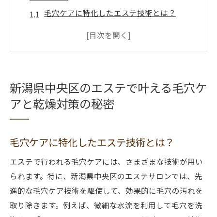
毛穴ケアに特化したエステ技術とは？
乾燥対策のための保湿施術
エステでの毛穴ケアの流れ
乾燥肌を守るためのエステティシャンのア
ドバイス
新潟県中央区のエステで叶える毛穴ケ
新潟県中央区特有の肌トラブルに対応する
アと乾燥対策の秘密
方法
毛穴と乾燥対策に使用される最新のエステ
機器
毛穴ケアに特化したエステ技術とは？
エステで解決する新潟県中央区の毛穴と乾燥の
エステで行われる毛穴ケアには、さまざまな技術が用い
悩み
られます。特に、新潟県中央区のエステサロンでは、先
毛穴詰まりを解消するディープクレンジン
進的な毛穴ケア技術を駆使して、効果的に毛穴の汚れを
グ
取り除きます。例えば、微細な水流を利用して毛穴を洗