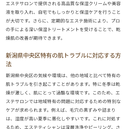
エステサロンで提供される高品質な保湿クリームや美容
効果的な毛穴ケア施術の選び方
液を取り入れ、自宅でもしっかりと保湿ケアを行うこと
乾燥肌向けのエステメニュー
が大切です。さらに、定期的なエステ施術により、プロ
エステで解消するアクネと毛穴の黒ずみ
の手による深い保湿トリートメントを受けることで、乾
乾燥対策のためのエステティシャンのアド
燥肌の改善が期待できます。
バイス
新潟県中央区特有の肌トラブルに対応する方
毛穴ケアと乾燥対策のサロン体験談
法
エステ後のセルフケア方法
エステ体験で得られる新潟県中央区の健康的な
新潟県中央区の気候や環境は、他の地域と比べて特有の
つや肌
肌トラブルを引き起こすことがあります。特に冬季は乾
エステの定期的な施術の重要性
燥が激しく、肌にとって過酷な環境です。このため、エ
ステサロンでは地域特有の問題に対応するための特別な
つや肌になるための毛穴ケアのポイント
ケアが求められます。例えば、毛穴の黒ずみや詰まり
乾燥対策のための保湿ケア
は、湿度が高い夏季に悪化しやすいです。これに対処す
エステティシャンのアドバイスで健康的な
るため、エステティシャンは深層洗浄やピーリング、さ