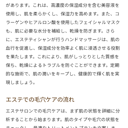
エステの定期施術がもたらす効果
があります。これは、高濃度の保湿成分を含む美容液を
使用し、肌を柔らかくし、保湿力を高めます。また、コ
毛穴ケアと乾燥対策に特化した新潟県中央区の
ラーゲンやヒアルロン酸を使用したフェイシャルマスク
エステサロン
も、肌に必要な水分を補給し、乾燥を防ぎます。さら
専門サロンの選び方
に、エステティシャンが行うハンドマッサージは、肌の
人気のエステサロン紹介
血行を促進し、保湿成分を効率よく肌に浸透させる役割
各エステサロンの特徴と料金
を果たします。これにより、肌がしっとりとした質感を
エステティシャンの技術と経験
保ち、乾燥によるトラブルを防ぐことができます。定期
エステサロンで提供される特別メニュー
的な施術で、肌の潤いをキープし、健康的で輝く肌を実
最新のエステサロン情報
現しましょう。
新潟県中央区のエステで毛穴ケアと乾燥対策を
エステでの毛穴ケアの流れ
徹底解説
毛穴ケアと乾燥対策の基本知識
エステサロンでの毛穴ケアは、まず肌の状態を詳細に分
エステで行う具体的なケア内容
析することから始まります。肌のタイプや毛穴の状態を
チェックし、最適なトリートメントプランを立案しま