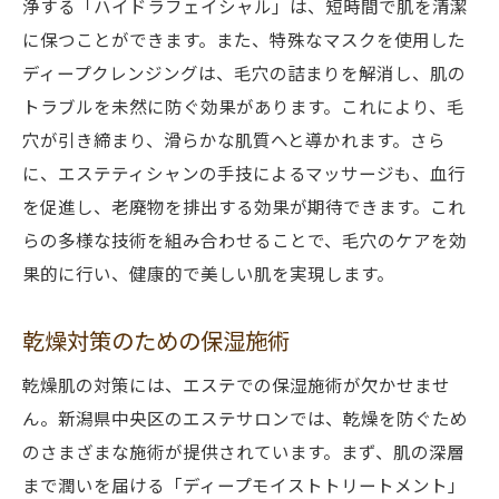
乾燥肌をうるおす特別保湿パック
浄する「ハイドラフェイシャル」は、短時間で肌を清潔
エステの効果を高めるホームケアの提案
に保つことができます。また、特殊なマスクを使用した
ディープクレンジングは、毛穴の詰まりを解消し、肌の
毛穴ケアと乾燥対策のためのエステティシ
トラブルを未然に防ぐ効果があります。これにより、毛
ャンの技術
穴が引き締まり、滑らかな肌質へと導かれます。さら
新潟県中央区の気候に合わせたスキンケア
に、エステティシャンの手技によるマッサージも、血行
アプローチ
を促進し、老廃物を排出する効果が期待できます。これ
実際のエステ体験者の声
らの多様な技術を組み合わせることで、毛穴のケアを効
新潟県中央区のエステ体験で実感するつや肌効
果的に行い、健康的で美しい肌を実現します。
果
エステ中のリラクゼーション効果
乾燥対策のための保湿施術
毛穴ケアで得られるつや肌の実感
乾燥肌の対策には、エステでの保湿施術が欠かせませ
乾燥肌対策とその持続効果
ん。新潟県中央区のエステサロンでは、乾燥を防ぐため
エステ後の肌の変化をチェック
のさまざまな施術が提供されています。まず、肌の深層
つや肌を維持するためのアフターケア
まで潤いを届ける「ディープモイストトリートメント」