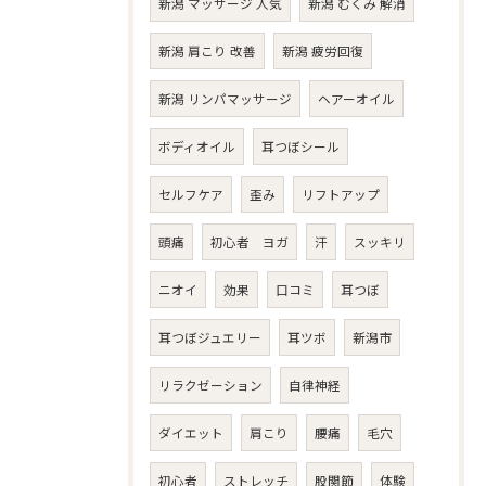
新潟 マッサージ 人気
新潟 むくみ 解消
新潟 肩こり 改善
新潟 疲労回復
新潟 リンパマッサージ
ヘアーオイル
ボディオイル
耳つぼシール
セルフケア
歪み
リフトアップ
頭痛
初心者 ヨガ
汗
スッキリ
ニオイ
効果
口コミ
耳つぼ
耳つぼジュエリー
耳ツボ
新潟市
リラクゼーション
自律神経
ダイエット
肩こり
腰痛
毛穴
初心者
ストレッチ
股関節
体験