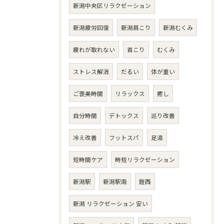
新潟中央区リラクゼーション
新潟疲労回復
新潟肩こり
新潟むくみ
疲れが取れない
首こり
むくみ
ストレス解消
だるい
体が重い
ご褒美時間
リラックス
癒し
自分時間
デトックス
巡り改善
冷え改善
フットスパ
足湯
短時間ケア
時短リラクゼーション
新潟駅
新潟駅南
鎧西
新潟 リラクゼーション 安い